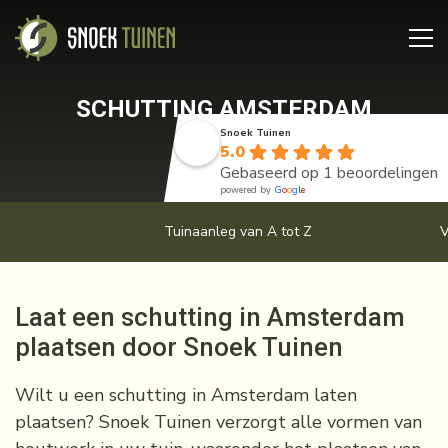
SCHUTTING AMSTERDAM
Snoek Tuinen
5.0
Gebaseerd op 1 beoordelingen
powered by
G
o
o
g
l
e
Tuinaanleg van A tot Z
V
Laat een schutting in Amsterdam
plaatsen door Snoek Tuinen
Wilt u een schutting in Amsterdam laten
plaatsen? Snoek Tuinen verzorgt alle vormen van