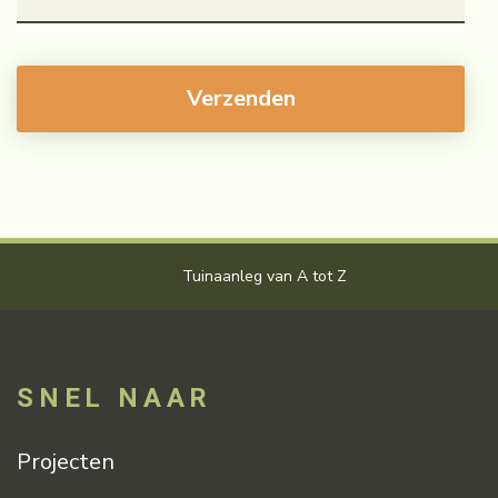
Tuinaanleg van A tot Z
V
SNEL NAAR
Projecten