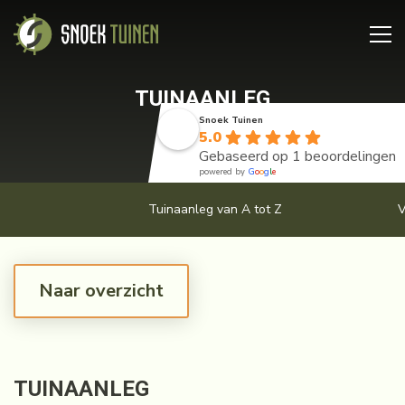
TUINAANLEG
Snoek Tuinen
5.0
Gebaseerd op 1 beoordelingen
powered by
G
o
o
g
l
e
Tuinaanleg van A tot Z
V
Naar overzicht
TUINAANLEG