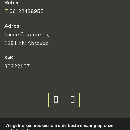
Robin
T
06-22438955
Adres
Lange Coupure 1a,
1391 KN Abcoude
KvK
30222107
|
Sitemap
|
Privacybeleid
|
Voorwaarden
|
Copyright
Snoek
We gebruiken cookies om u de beste ervaring op onze
Beoordeling
door klanten:
5
/
5
|
2