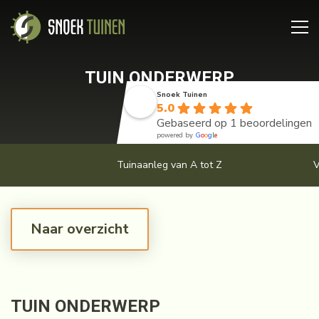
TUIN ONDERWERP
Snoek Tuinen
5.0
Gebaseerd op 1 beoordelingen
powered by
G
o
o
g
l
e
Tuinaanleg van A tot Z
V
Naar overzicht
TUIN ONDERWERP