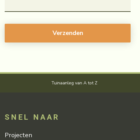
Tuinaanleg van A tot Z
V
SNEL NAAR
Projecten