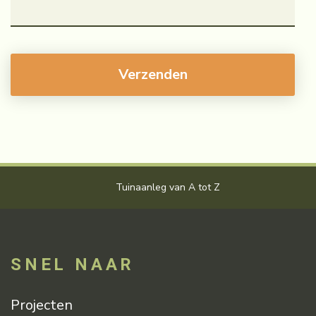
Tuinaanleg van A tot Z
V
SNEL NAAR
Projecten