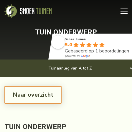
TUIN ONDERWERP
Snoek Tuinen
5.0
Gebaseerd op 1 beoordelingen
powered by
G
o
o
g
l
e
Tuinaanleg van A tot Z
V
Naar overzicht
TUIN ONDERWERP