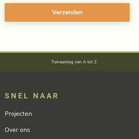
Tuinaanleg van A tot Z
V
SNEL NAAR
Projecten
Over ons