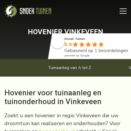
HOVENIER VINKEVEEN
Snoek Tuinen
5.0
Gebaseerd op 1 beoordelingen
powered by
G
o
o
g
l
e
Tuinaanleg van A tot Z
V
Hovenier voor tuinaanleg en
tuinonderhoud in Vinkeveen
Zoekt u een hovenier in regio Vinkeveen die uw
droomtuin kan realiseren en onderhouden? Voor